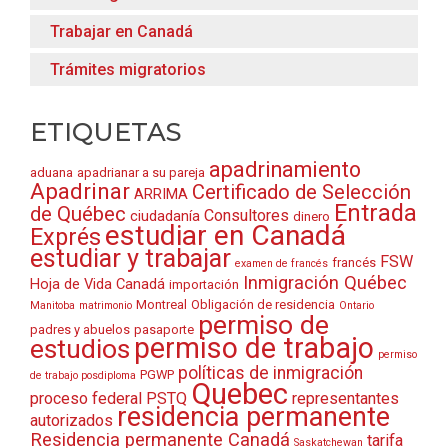
Trabajar en Canadá
Trámites migratorios
ETIQUETAS
apadrinamiento
aduana
apadrianar a su pareja
Apadrinar
Certificado de Selección
ARRIMA
Entrada
de Québec
Consultores
ciudadanía
dinero
estudiar en Canadá
Exprés
estudiar y trabajar
FSW
francés
examen de francés
Inmigración Québec
Hoja de Vida Canadá
importación
Montreal
Obligación de residencia
Manitoba
matrimonio
Ontario
permiso de
padres y abuelos
pasaporte
permiso de trabajo
estudios
permiso
políticas de inmigración
PGWP
de trabajo posdiploma
Quebec
proceso federal
PSTQ
representantes
residencia permanente
autorizados
Residencia permanente Canadá
tarifa
Saskatchewan