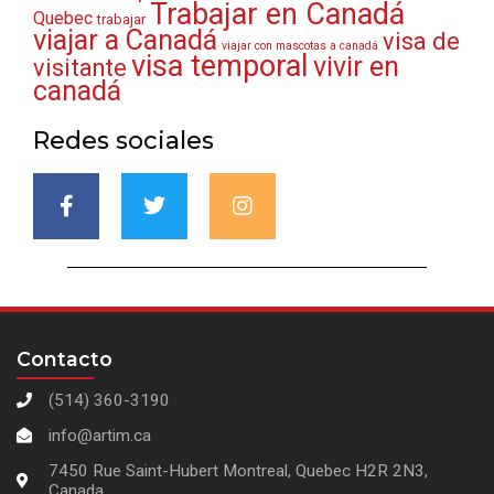
Trabajar en Canadá
Quebec
trabajar
viajar a Canadá
visa de
viajar con mascotas a canadá
visa temporal
vivir en
visitante
canadá
Redes sociales
Contacto
(514) 360-3190
info@artim.ca
7450 Rue Saint-Hubert Montreal, Quebec H2R 2N3,
Canada