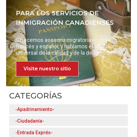
PARA LOS SERVICIOS DE
INMIGRACIÓN CANADIENSES
Ofrecemos asesoría migratoria en inglés,
francés y español, y hablamos el lenguaje
universal de la calidad y de la dedicación.
Visite nuestro sitio
CATEGORÍAS
-Apadrinamiento-
-Ciudadanía-
-Entrada Exprés-