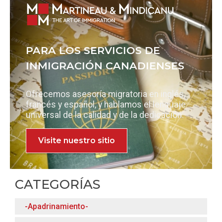
PARA LOS SERVICIOS DE
INMIGRACIÓN CANADIENSES
Ofrecemos asesoría migratoria en inglés,
francés y español, y hablamos el lenguaje
universal de la calidad y de la dedicación.
Visite nuestro sitio
CATEGORÍAS
-Apadrinamiento-