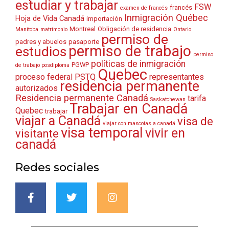
estudiar y trabajar
FSW
francés
examen de francés
Inmigración Québec
Hoja de Vida Canadá
importación
Montreal
Obligación de residencia
Manitoba
matrimonio
Ontario
permiso de
padres y abuelos
pasaporte
permiso de trabajo
estudios
permiso
políticas de inmigración
PGWP
de trabajo posdiploma
Quebec
proceso federal
PSTQ
representantes
residencia permanente
autorizados
Residencia permanente Canadá
tarifa
Saskatchewan
Trabajar en Canadá
Quebec
trabajar
viajar a Canadá
visa de
viajar con mascotas a canadá
visa temporal
vivir en
visitante
canadá
Redes sociales