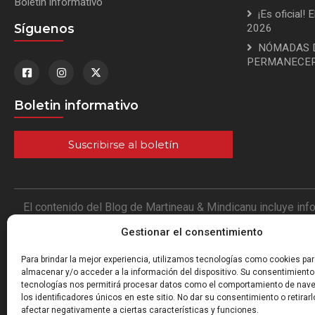
Boletin informativo
¡Es oficial! 
Síguenos
2026
NÓMADAS D
PERMANECER
Boletin informativo
Suscribirse al boletín
El contenido del Blog de Martineau & Mindicanu incluye inf
blog no se hace ninguna representación tampoco se da gara
Gestionar el consentimiento
actualizada. La única fuente de información con valor 
Immigration and Refugee Board, Immigration Board y el Imm
Para brindar la mejor experiencia, utilizamos tecnologías como cookies pa
podría hacer de las notas, comentarios o de cualquier pub
almacenar y/o acceder a la información del dispositivo. Su consentimiento
tecnologías nos permitirá procesar datos como el comportamiento de nav
los identificadores únicos en este sitio. No dar su consentimiento o retirarl
afectar negativamente a ciertas características y funciones.