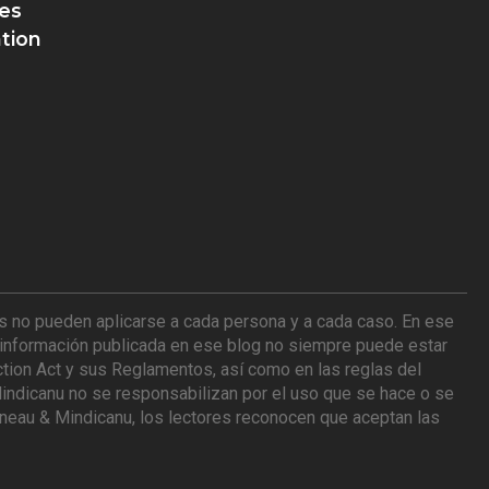
es
tion
es no pueden aplicarse a cada persona y a cada caso. En ese
a información publicada en ese blog no siempre puede estar
ction Act y sus Reglamentos, así como en las reglas del
indicanu no se responsabilizan por el uso que se hace o se
tineau & Mindicanu, los lectores reconocen que aceptan las