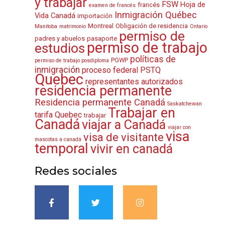
y trabajar
FSW
Hoja de
francés
examen de francés
Inmigración Québec
Vida Canadá
importación
Montreal
Obligación de residencia
Manitoba
matrimonio
Ontario
permiso de
padres y abuelos
pasaporte
permiso de trabajo
estudios
políticas de
PGWP
permiso de trabajo posdiploma
inmigración
proceso federal
PSTQ
Quebec
representantes autorizados
residencia permanente
Residencia permanente Canadá
Saskatchewan
Trabajar en
tarifa Quebec
trabajar
Canadá
viajar a Canadá
viajar con
visa
visa de visitante
mascotas a canadá
temporal
vivir en canadá
Redes sociales