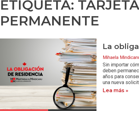
ETIQUETA: TARJET
PERMANENTE
La oblig
Mihaela Mindica
Sin importar cóm
deben permanece
años para conser
una nueva solici
Lea más »