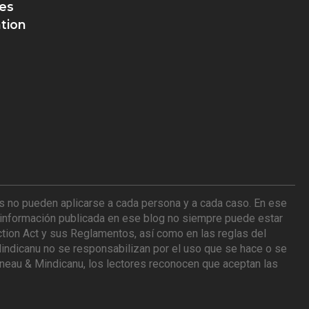
es
tion
es no pueden aplicarse a cada persona y a cada caso. En ese
a información publicada en ese blog no siempre puede estar
ction Act y sus Reglamentos, así como en las reglas del
indicanu no se responsabilizan por el uso que se hace o se
tineau & Mindicanu, los lectores reconocen que aceptan las