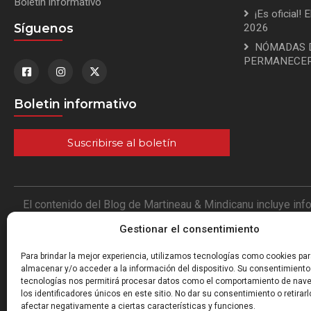
Boletin informativo
¡Es oficial! 
Síguenos
2026
NÓMADAS D
PERMANECER
Boletin informativo
Suscribirse al boletín
El contenido del Blog de Martineau & Mindicanu incluye inf
blog no se hace ninguna representación tampoco se da gara
Gestionar el consentimiento
actualizada. La única fuente de información con valor 
Immigration and Refugee Board, Immigration Board y el Imm
Para brindar la mejor experiencia, utilizamos tecnologías como cookies pa
podría hacer de las notas, comentarios o de cualquier pub
almacenar y/o acceder a la información del dispositivo. Su consentimiento
tecnologías nos permitirá procesar datos como el comportamiento de nav
los identificadores únicos en este sitio. No dar su consentimiento o retirarl
afectar negativamente a ciertas características y funciones.