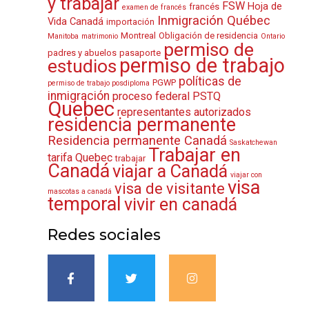
y trabajar
FSW
Hoja de
francés
examen de francés
Inmigración Québec
Vida Canadá
importación
Montreal
Obligación de residencia
Manitoba
matrimonio
Ontario
permiso de
padres y abuelos
pasaporte
permiso de trabajo
estudios
políticas de
PGWP
permiso de trabajo posdiploma
inmigración
proceso federal
PSTQ
Quebec
representantes autorizados
residencia permanente
Residencia permanente Canadá
Saskatchewan
Trabajar en
tarifa Quebec
trabajar
Canadá
viajar a Canadá
viajar con
visa
visa de visitante
mascotas a canadá
temporal
vivir en canadá
Redes sociales