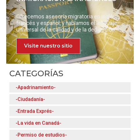
Ofrecemos asesoría migratoria en inglés,
francés y español, y hablamos el lenguaje
universal de la calidad y de la dedicación.
Visite nuestro sitio
CATEGORÍAS
-Apadrinamiento-
-Ciudadanía-
-Entrada Exprés-
-La vida en Canadá-
-Permiso de estudios-