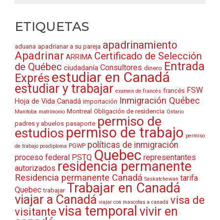
ETIQUETAS
apadrinamiento
aduana
apadrianar a su pareja
Apadrinar
Certificado de Selección
ARRIMA
Entrada
de Québec
Consultores
ciudadanía
dinero
estudiar en Canadá
Exprés
estudiar y trabajar
FSW
francés
examen de francés
Inmigración Québec
Hoja de Vida Canadá
importación
Montreal
Obligación de residencia
Manitoba
matrimonio
Ontario
permiso de
padres y abuelos
pasaporte
permiso de trabajo
estudios
permiso
políticas de inmigración
PGWP
de trabajo posdiploma
Quebec
proceso federal
PSTQ
representantes
residencia permanente
autorizados
Residencia permanente Canadá
tarifa
Saskatchewan
Trabajar en Canadá
Quebec
trabajar
viajar a Canadá
visa de
viajar con mascotas a canadá
visa temporal
vivir en
visitante