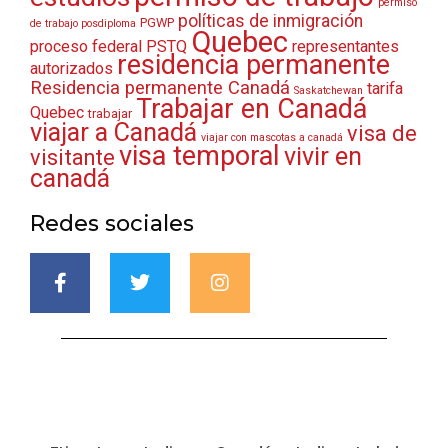
permiso
políticas de inmigración
PGWP
de trabajo posdiploma
Quebec
proceso federal
PSTQ
representantes
residencia permanente
autorizados
Residencia permanente Canadá
tarifa
Saskatchewan
Trabajar en Canadá
Quebec
trabajar
viajar a Canadá
visa de
viajar con mascotas a canadá
visa temporal
vivir en
visitante
canadá
Redes sociales