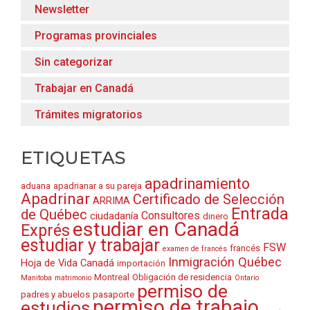
Newsletter
Programas provinciales
Sin categorizar
Trabajar en Canadá
Trámites migratorios
ETIQUETAS
apadrinamiento
aduana
apadrianar a su pareja
Apadrinar
Certificado de Selección
ARRIMA
Entrada
de Québec
Consultores
ciudadanía
dinero
estudiar en Canadá
Exprés
estudiar y trabajar
FSW
francés
examen de francés
Inmigración Québec
Hoja de Vida Canadá
importación
Montreal
Obligación de residencia
Manitoba
matrimonio
Ontario
permiso de
padres y abuelos
pasaporte
permiso de trabajo
estudios