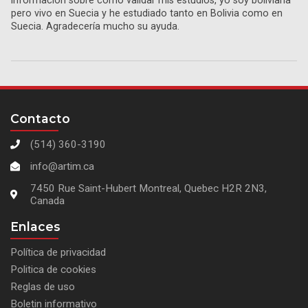
información sobre cómo validar mis estudios, yo soy boliviana
pero vivo en Suecia y he estudiado tanto en Bolivia como en
Suecia. Agradecería mucho su ayuda.
Contacto
(514) 360-3190
info@artim.ca
7450 Rue Saint-Hubert Montreal, Quebec H2R 2N3,
Canada
Enlaces
Política de privacidad
Politica de cookies
Reglas de uso
Boletin informativo