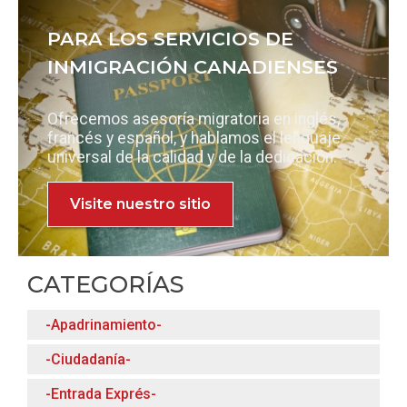
PARA LOS SERVICIOS DE
INMIGRACIÓN CANADIENSES
Ofrecemos asesoría migratoria en inglés,
francés y español, y hablamos el lenguaje
universal de la calidad y de la dedicación.
Visite nuestro sitio
CATEGORÍAS
-Apadrinamiento-
-Ciudadanía-
-Entrada Exprés-