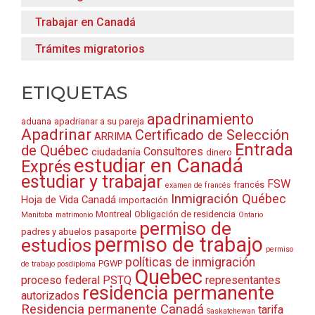
Trabajar en Canadá
Trámites migratorios
ETIQUETAS
apadrinamiento
aduana
apadrianar a su pareja
Apadrinar
Certificado de Selección
ARRIMA
Entrada
de Québec
Consultores
ciudadanía
dinero
estudiar en Canadá
Exprés
estudiar y trabajar
FSW
francés
examen de francés
Inmigración Québec
Hoja de Vida Canadá
importación
Montreal
Obligación de residencia
Manitoba
matrimonio
Ontario
permiso de
padres y abuelos
pasaporte
permiso de trabajo
estudios
permiso
políticas de inmigración
PGWP
de trabajo posdiploma
Quebec
proceso federal
PSTQ
representantes
residencia permanente
autorizados
Residencia permanente Canadá
tarifa
Saskatchewan