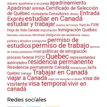
apadrinamiento
aduana
apadrianar a su pareja
Apadrinar
Certificado de Selección
ARRIMA
Entrada
de Québec
Consultores
ciudadanía
dinero
estudiar en Canadá
Exprés
estudiar y trabajar
FSW
francés
examen de francés
Inmigración Québec
Hoja de Vida Canadá
importación
Montreal
Obligación de residencia
Manitoba
matrimonio
Ontario
permiso de
padres y abuelos
pasaporte
permiso de trabajo
estudios
permiso
políticas de inmigración
PGWP
de trabajo posdiploma
Quebec
proceso federal
PSTQ
representantes
residencia permanente
autorizados
Residencia permanente Canadá
tarifa
Saskatchewan
Trabajar en Canadá
Quebec
trabajar
viajar a Canadá
visa de
viajar con mascotas a canadá
visa temporal
vivir en
visitante
canadá
Redes sociales