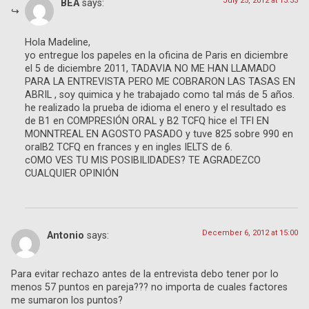
July 25, 2012 at 13:33
BEA
says:
Hola Madeline,
yo entregue los papeles en la oficina de Paris en diciembre
el 5 de diciembre 2011, TADAVIA NO ME HAN LLAMADO
PARA LA ENTREVISTA PERO ME COBRARON LAS TASAS EN
ABRIL , soy quimica y he trabajado como tal más de 5 años.
he realizado la prueba de idioma el enero y el resultado es
de B1 en COMPRESIÓN ORAL y B2 TCFQ hice el TFI EN
MONNTREAL EN AGOSTO PASADO y tuve 825 sobre 990 en
oralB2 TCFQ en frances y en ingles IELTS de 6.
cOMO VES TU MIS POSIBILIDADES? TE AGRADEZCO
CUALQUIER OPINIÓN
December 6, 2012 at 15:00
Antonio
says:
Para evitar rechazo antes de la entrevista debo tener por lo
menos 57 puntos en pareja??? no importa de cuales factores
me sumaron los puntos?