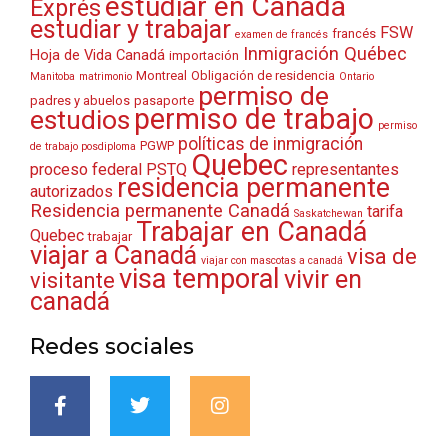
estudiar en Canadá
Exprés
estudiar y trabajar
FSW
francés
examen de francés
Inmigración Québec
Hoja de Vida Canadá
importación
Montreal
Obligación de residencia
Manitoba
matrimonio
Ontario
permiso de
padres y abuelos
pasaporte
permiso de trabajo
estudios
permiso
políticas de inmigración
PGWP
de trabajo posdiploma
Quebec
proceso federal
PSTQ
representantes
residencia permanente
autorizados
Residencia permanente Canadá
tarifa
Saskatchewan
Trabajar en Canadá
Quebec
trabajar
viajar a Canadá
visa de
viajar con mascotas a canadá
visa temporal
vivir en
visitante
canadá
Redes sociales