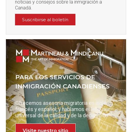
noticias y consejos sobre la inmigración a
Canadá.
Suscribirse al boletín
PARA LOS SERVICIOS DE
INMIGRACIÓN CANADIENSES
Ofrecemos asesoría migratoria en inglés,
francés y español, y hablamos el lenguaje
universal de la calidad y de la dedicación.
Visite nuestro sitio