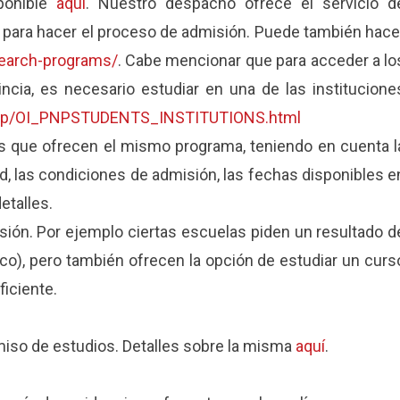
ponible
aquí
. Nuestro despacho ofrece el servicio d
 para hacer el proceso de admisión. Puede también hace
search-programs/
. C
abe mencionar que para acceder a lo
ncia, es necesario estudiar
en una de las institucione
/pnp/OI_PNPSTUDENTS_INSTITUTIONS.html
as que ofrecen el mismo programa, teniendo en cuenta l
d, las condiciones de admisión, las fechas disponibles e
etalles.
isión. Por ejemplo ciertas escuelas piden un resultado d
co), pero también ofrecen la opción de estudiar un curs
ficiente.
miso de estudios. Detalles sobre la misma
aquí
.