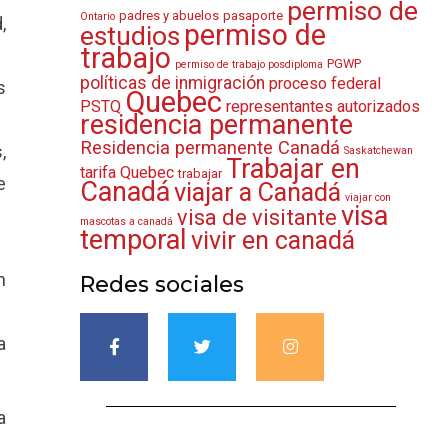
permiso de
padres y abuelos
pasaporte
Ontario
,
permiso de
estudios
trabajo
PGWP
permiso de trabajo posdiploma
políticas de inmigración
proceso federal
s
Quebec
PSTQ
representantes autorizados
residencia permanente
Residencia permanente Canadá
,
Saskatchewan
Trabajar en
tarifa Quebec
trabajar
e
Canadá
viajar a Canadá
viajar con
visa
visa de visitante
mascotas a canadá
temporal
vivir en canadá
n
Redes sociales
a
a