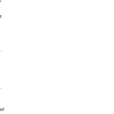
s
M
o!