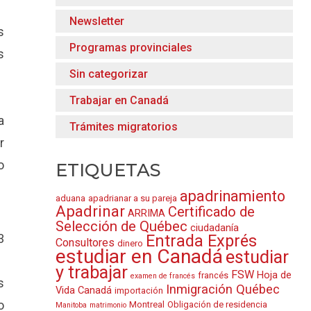
Newsletter
s
Programas provinciales
s
Sin categorizar
Trabajar en Canadá
a
Trámites migratorios
r
o
ETIQUETAS
apadrinamiento
aduana
apadrianar a su pareja
Apadrinar
Certificado de
ARRIMA
Selección de Québec
ciudadanía
Entrada Exprés
3
Consultores
dinero
estudiar en Canadá
estudiar
y trabajar
FSW
Hoja de
francés
examen de francés
s
Inmigración Québec
Vida Canadá
importación
o
Montreal
Obligación de residencia
Manitoba
matrimonio