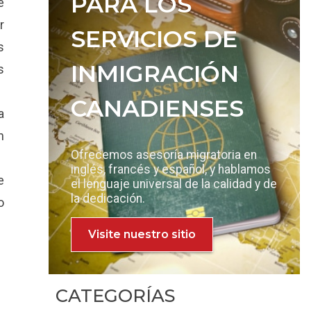
PARA LOS
e
r
SERVICIOS DE
s
INMIGRACIÓN
s
CANADIENSES
a
n
Ofrecemos asesoría migratoria en
inglés, francés y español, y hablamos
e
el lenguaje universal de la calidad y de
la dedicación.
o
Visite nuestro sitio
CATEGORÍAS