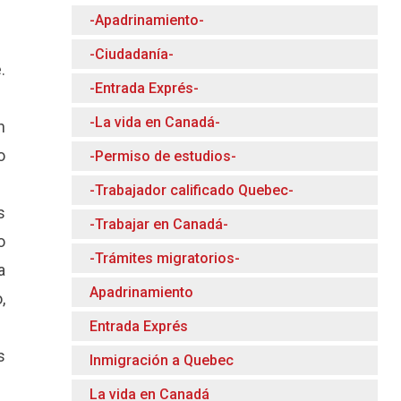
-Apadrinamiento-
-Ciudadanía-
.
-Entrada Exprés-
-La vida en Canadá-
n
o
-Permiso de estudios-
-Trabajador calificado Quebec-
s
-Trabajar en Canadá-
o
-Trámites migratorios-
a
Apadrinamiento
,
Entrada Exprés
s
Inmigración a Quebec
La vida en Canadá