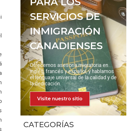
PARA LOS
SERVICIOS DE
i
INMIGRACIÓN
l
CANADIENSES
e
á
Ofrecemos asesoría migratoria en
inglés, francés y español, y hablamos
a
el lenguaje universal de la calidad y de
n
la dedicación.
n
Visite nuestro sitio
o
s
n
CATEGORÍAS
s