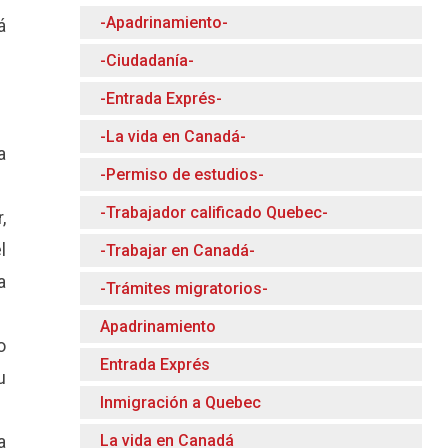
-Apadrinamiento-
á
-Ciudadanía-
-Entrada Exprés-
-La vida en Canadá-
a
-Permiso de estudios-
-Trabajador calificado Quebec-
,
l
-Trabajar en Canadá-
a
-Trámites migratorios-
Apadrinamiento
o
Entrada Exprés
u
Inmigración a Quebec
La vida en Canadá
a