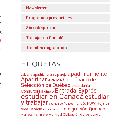
n
Newsletter
u
Programas provinciales
n
Sin categorizar
,
Trabajar en Canadá
s
Trámites migratorios
e
n
ETIQUETAS
apadrinamiento
r
aduana
apadrianar a su pareja
Apadrinar
Certificado de
ARRIMA
y
Selección de Québec
ciudadanía
Entrada Exprés
Consultores
dinero
estudiar en Canadá
estudiar
t
y trabajar
FSW
Hoja de
francés
examen de francés
l
Inmigración Québec
Vida Canadá
importación
Montreal
Obligación de residencia
Manitoba
matrimonio