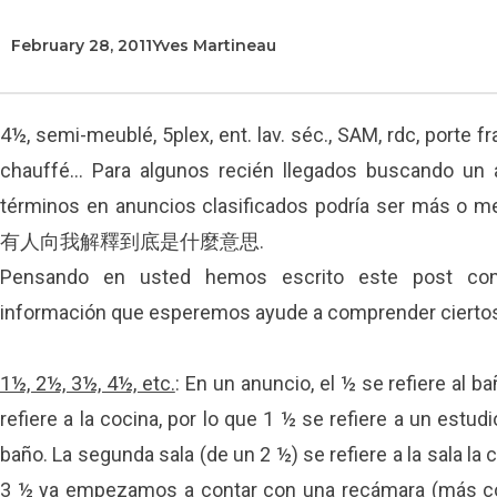
February 28, 2011
Yves Martineau
4½, semi-meublé, 5plex, ent. lav. séc., SAM, rdc, porte fr
chauffé… Para algunos recién llegados buscando un 
términos en anuncios clasificados podría ser más o m
有人向我解釋到底是什麼意思.
Pensando en usted hemos escrito este post con
información que esperemos ayude a comprender ciertos
1½, 2½, 3½, 4½, etc.
: En un anuncio, el ½ se refiere al b
refiere a la cocina, por lo que 1 ½ se refiere a un estu
baño. La segunda sala (de un 2 ½) se refiere a la sala l
3 ½ ya empezamos a contar con una recámara (más coci