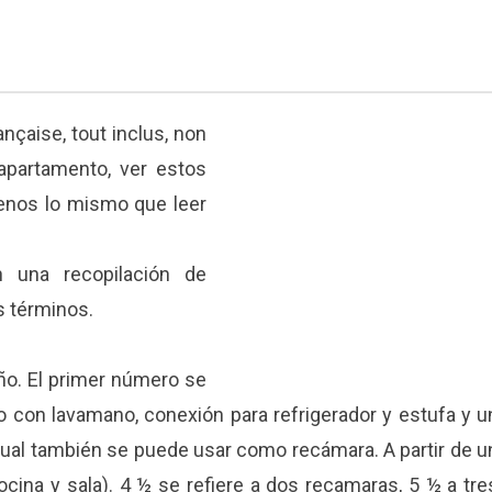
ançaise, tout inclus, non
apartamento, ver estos
enos lo mismo que leer
 una recopilación de
 términos.
año. El primer número se
dio con lavamano, conexión para refrigerador y estufa y u
a cual también se puede usar como recámara. A partir de u
na y sala). 4 ½ se refiere a dos recamaras, 5 ½ a tre