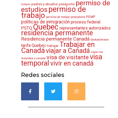
permiso de
padres y abuelos
pasaporte
Ontario
permiso de
estudios
trabajo
PGWP
permiso de trabajo posdiploma
políticas de inmigración
proceso federal
Quebec
PSTQ
representantes autorizados
residencia permanente
Residencia permanente Canadá
Saskatchewan
Trabajar en
tarifa Quebec
trabajar
Canadá
viajar a Canadá
viajar con
visa
visa de visitante
mascotas a canadá
temporal
vivir en canadá
Redes sociales