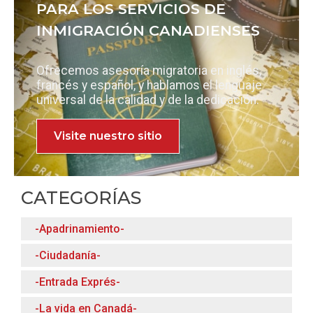
PARA LOS SERVICIOS DE
INMIGRACIÓN CANADIENSES
Ofrecemos asesoría migratoria en inglés,
francés y español, y hablamos el lenguaje
universal de la calidad y de la dedicación.
Visite nuestro sitio
CATEGORÍAS
-Apadrinamiento-
-Ciudadanía-
-Entrada Exprés-
-La vida en Canadá-