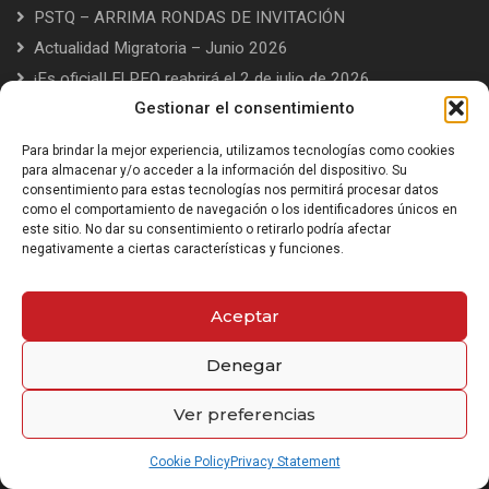
PSTQ – ARRIMA RONDAS DE INVITACIÓN
Actualidad Migratoria – Junio 2026
¡Es oficial! El PEQ reabrirá el 2 de julio de 2026
Gestionar el consentimiento
NÓMADAS DIGITALES QUE DESEAN PERMANECER EN
CANADÁ
Para brindar la mejor experiencia, utilizamos tecnologías como cookies
Actualidad Migratoria – Mayo 2026
para almacenar y/o acceder a la información del dispositivo. Su
consentimiento para estas tecnologías nos permitirá procesar datos
como el comportamiento de navegación o los identificadores únicos en
Miembros de
este sitio. No dar su consentimiento o retirarlo podría afectar
negativamente a ciertas características y funciones.
Barreau du Québec
Aceptar
Law Society of Ontario
Denegar
Ver preferencias
Cookie Policy
Privacy Statement
Registre Québécois des Consultants en