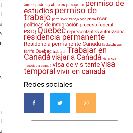
permiso de
l
padres y abuelos
pasaporte
Ontario
permiso de
estudios
l
trabajo
PGWP
permiso de trabajo posdiploma
a
políticas de inmigración
proceso federal
Quebec
PSTQ
representantes autorizados
a
residencia permanente
r
Residencia permanente Canadá
Saskatchewan
Trabajar en
tarifa Quebec
trabajar
Canadá
viajar a Canadá
viajar con
visa
visa de visitante
mascotas a canadá
temporal
vivir en canadá
s
Redes sociales
n
l
a