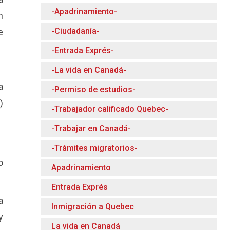
-Apadrinamiento-
n
-Ciudadanía-
e
-Entrada Exprés-
-La vida en Canadá-
a
-Permiso de estudios-
)
-Trabajador calificado Quebec-
-Trabajar en Canadá-
-Trámites migratorios-
o
Apadrinamiento
Entrada Exprés
a
Inmigración a Quebec
y
La vida en Canadá