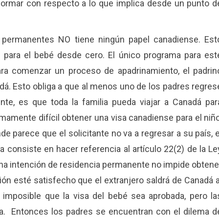
formar con respecto a lo que implica desde un punto d
s permanentes NO tiene ningún papel canadiense. Est
o para el bebé desde cero. El único programa para est
ara comenzar un proceso de apadrinamiento, el padrin
á. Esto obliga a que al menos uno de los padres regres
te, es que toda la familia pueda viajar a Canadá par
mente difícil obtener una visa canadiense para el niño
e parece que el solicitante no va a regresar a su país, e
iva consiste en hacer referencia al artículo 22(2) de la Le
una intención de residencia permanente no impide obtene
ción esté satisfecho que el extranjero saldrá de Canadá a
imposible que la visa del bebé sea aprobada, pero la
ia. Entonces los padres se encuentran con el dilema d