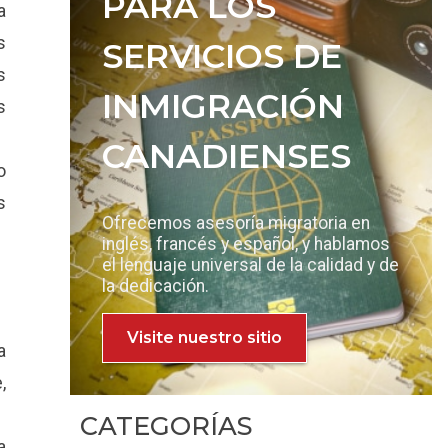
PARA LOS
a
s
SERVICIOS DE
s
INMIGRACIÓN
s
CANADIENSES
o
s
Ofrecemos asesoría migratoria en
inglés, francés y español, y hablamos
el lenguaje universal de la calidad y de
la dedicación.
Visite nuestro sitio
a
,
CATEGORÍAS
a