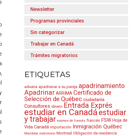
e
Newsletter
Programas provinciales
o
Sin categorizar
e
o
Trabajar en Canadá
e
Trámites migratorios
a
ETIQUETAS
,
l
apadrinamiento
aduana
apadrianar a su pareja
Apadrinar
Certificado de
y
ARRIMA
Selección de Québec
ciudadanía
r
Entrada Exprés
Consultores
dinero
estudiar en Canadá
estudiar
l
y trabajar
FSW
Hoja de
francés
s
examen de francés
Inmigración Québec
Vida Canadá
importación
e
Montreal
Obligación de residencia
Manitoba
matrimonio