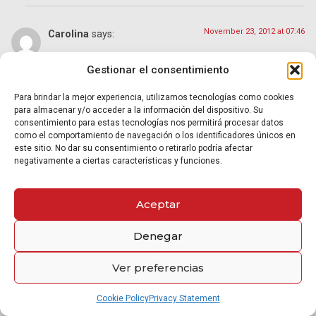
November 23, 2012 at 07:46
Carolina
says:
Gestionar el consentimiento
Buen día, tengo 32 años, Administradora de Empresas
Comerciales y tengo un niño de 11 años, voy a enviar los
Para brindar la mejor experiencia, utilizamos tecnologías como cookies
documentos la próxima semana con examenes de idiomas
para almacenar y/o acceder a la información del dispositivo. Su
ingles y frances y traducción de todos los documentos (ya me
consentimiento para estas tecnologías nos permitirá procesar datos
los han devuelto 2 veces, por ausencia de algunos
como el comportamiento de navegación o los identificadores únicos en
documentos), mi duda es la siguiente, soy casada pero no
este sitio. No dar su consentimiento o retirarlo podría afectar
convivo con mi esposo (no es el papá del niño) y el tramite lo
negativamente a ciertas características y funciones.
estoy haciendo sola, me afectá en algo que este casada pero
mi esposo no me acompañe ya que no he podido iniciar el
tramite de separación?. y en caso tal solo debería adjuntar el
Aceptar
registro civil de matrimonio de él?. o simplemente puedo
escribir que soy soltera y ya.
Muchas Gracias.
Denegar
Ver preferencias
November 23, 2012 at 11:33
Carolina
says:
Cookie Policy
Privacy Statement