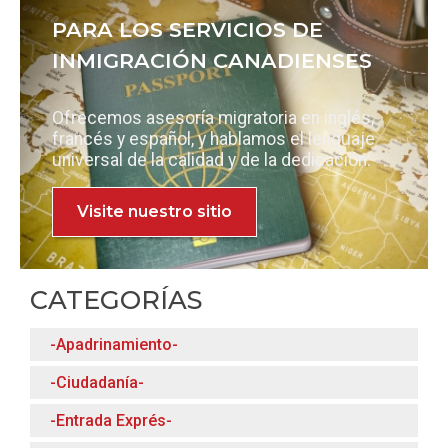
PARA LOS SERVICIOS DE
INMIGRACIÓN CANADIENSES
Ofrecemos asesoría migratoria en inglés,
francés y español, y hablamos el lenguaje
universal de la calidad y de la dedicación.
Visite nuestro sitio
CATEGORÍAS
-Apadrinamiento-
-Ciudadanía-
-Entrada Exprés-