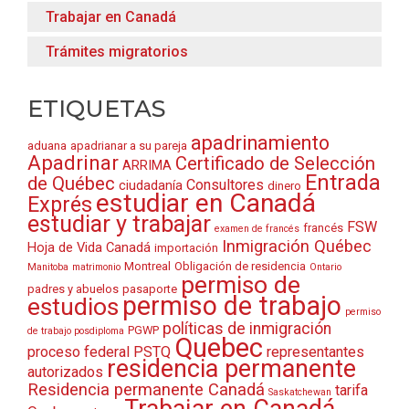
Trabajar en Canadá
Trámites migratorios
ETIQUETAS
apadrinamiento
aduana
apadrianar a su pareja
Apadrinar
Certificado de Selección
ARRIMA
Entrada
de Québec
Consultores
ciudadanía
dinero
estudiar en Canadá
Exprés
estudiar y trabajar
FSW
francés
examen de francés
Inmigración Québec
Hoja de Vida Canadá
importación
Montreal
Obligación de residencia
Manitoba
matrimonio
Ontario
permiso de
padres y abuelos
pasaporte
permiso de trabajo
estudios
permiso
políticas de inmigración
PGWP
de trabajo posdiploma
Quebec
proceso federal
PSTQ
representantes
residencia permanente
autorizados
Residencia permanente Canadá
tarifa
Saskatchewan