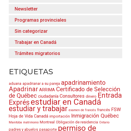
Newsletter
Programas provinciales
Sin categorizar
Trabajar en Canadá
Trámites migratorios
ETIQUETAS
apadrinamiento
aduana
apadrianar a su pareja
Apadrinar
Certificado de Selección
ARRIMA
Entrada
de Québec
Consultores
ciudadanía
dinero
estudiar en Canadá
Exprés
estudiar y trabajar
FSW
francés
examen de francés
Inmigración Québec
Hoja de Vida Canadá
importación
Montreal
Obligación de residencia
Manitoba
matrimonio
Ontario
permiso de
padres y abuelos
pasaporte