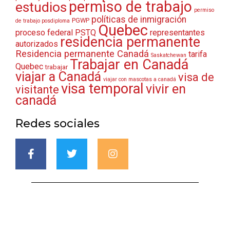
permiso de trabajo
estudios
permiso
políticas de inmigración
PGWP
de trabajo posdiploma
Quebec
proceso federal
PSTQ
representantes
residencia permanente
autorizados
Residencia permanente Canadá
tarifa
Saskatchewan
Trabajar en Canadá
Quebec
trabajar
viajar a Canadá
visa de
viajar con mascotas a canadá
visa temporal
vivir en
visitante
canadá
Redes sociales