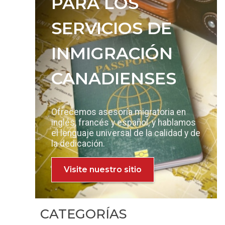
PARA LOS
SERVICIOS DE
INMIGRACIÓN
CANADIENSES
Ofrecemos asesoría migratoria en
inglés, francés y español, y hablamos
el lenguaje universal de la calidad y de
la dedicación.
Visite nuestro sitio
CATEGORÍAS