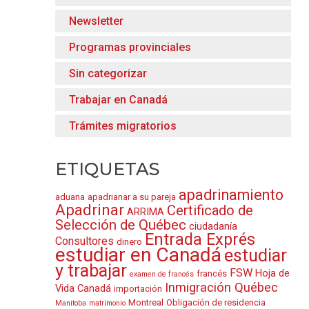
Newsletter
Programas provinciales
Sin categorizar
Trabajar en Canadá
Trámites migratorios
ETIQUETAS
apadrinamiento
aduana
apadrianar a su pareja
Apadrinar
Certificado de
ARRIMA
Selección de Québec
ciudadanía
Entrada Exprés
Consultores
dinero
estudiar en Canadá
estudiar
y trabajar
FSW
Hoja de
francés
examen de francés
Inmigración Québec
Vida Canadá
importación
Montreal
Obligación de residencia
Manitoba
matrimonio