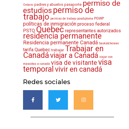
permiso de
padres y abuelos
pasaporte
Ontario
permiso de
estudios
trabajo
PGWP
permiso de trabajo posdiploma
políticas de inmigración
proceso federal
Quebec
PSTQ
representantes autorizados
residencia permanente
Residencia permanente Canadá
Saskatchewan
Trabajar en
tarifa Quebec
trabajar
Canadá
viajar a Canadá
viajar con
visa
visa de visitante
mascotas a canadá
temporal
vivir en canadá
Redes sociales